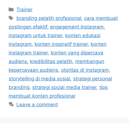
Trainer
branding pelatih profesional
,
cara membuat
postingan efektif
,
engagement Instagram
,
instagram untuk trainer
,
konten edukasi
instagram
,
konten inspiratif trainer
,
konten
instagram trainer
,
konten yang dipercaya
audiens
,
kredibilitas pelatih
,
membangun
kepercayaan audiens
,
otoritas di instagram
,
storytelling di media sosial
,
strategi personal
branding
,
strategi social media trainer
,
tips
membuat konten profesional
Leave a comment