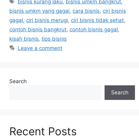
bisnis kurang laku
,
bisnis umkm bangkrut
,
bisnis umkm yang gagal
,
cara bisnis
,
ciri bisnis
gagal
,
ciri bisnis merugi
,
ciri bisnis tidak sehat
,
contoh bisnis bangkrut
,
contoh bisnis gagal
,
kisah bisnis
,
tips bisnis
Leave a comment
Search
Search
Recent Posts