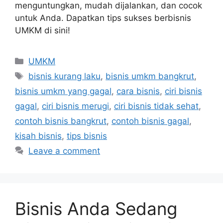
menguntungkan, mudah dijalankan, dan cocok
untuk Anda. Dapatkan tips sukses berbisnis
UMKM di sini!
UMKM
bisnis kurang laku
,
bisnis umkm bangkrut
,
bisnis umkm yang gagal
,
cara bisnis
,
ciri bisnis
gagal
,
ciri bisnis merugi
,
ciri bisnis tidak sehat
,
contoh bisnis bangkrut
,
contoh bisnis gagal
,
kisah bisnis
,
tips bisnis
Leave a comment
Bisnis Anda Sedang