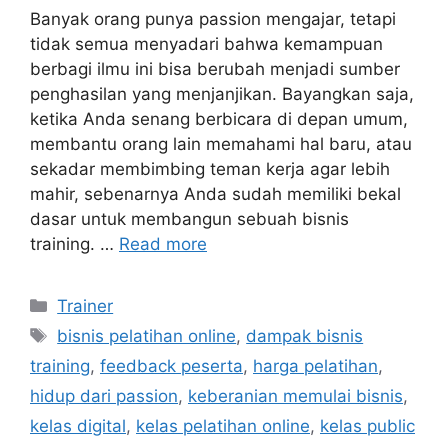
Banyak orang punya passion mengajar, tetapi
tidak semua menyadari bahwa kemampuan
berbagi ilmu ini bisa berubah menjadi sumber
penghasilan yang menjanjikan. Bayangkan saja,
ketika Anda senang berbicara di depan umum,
membantu orang lain memahami hal baru, atau
sekadar membimbing teman kerja agar lebih
mahir, sebenarnya Anda sudah memiliki bekal
dasar untuk membangun sebuah bisnis
training. …
Read more
Trainer
bisnis pelatihan online
,
dampak bisnis
training
,
feedback peserta
,
harga pelatihan
,
hidup dari passion
,
keberanian memulai bisnis
,
kelas digital
,
kelas pelatihan online
,
kelas public