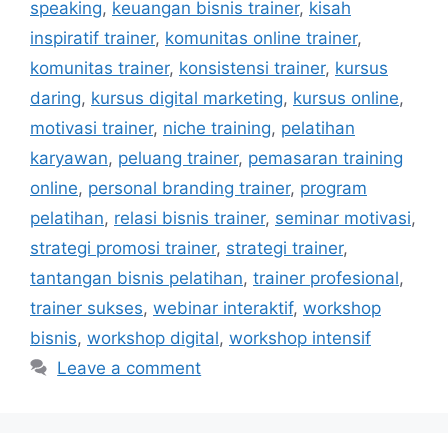
speaking
,
keuangan bisnis trainer
,
kisah
inspiratif trainer
,
komunitas online trainer
,
komunitas trainer
,
konsistensi trainer
,
kursus
daring
,
kursus digital marketing
,
kursus online
,
motivasi trainer
,
niche training
,
pelatihan
karyawan
,
peluang trainer
,
pemasaran training
online
,
personal branding trainer
,
program
pelatihan
,
relasi bisnis trainer
,
seminar motivasi
,
strategi promosi trainer
,
strategi trainer
,
tantangan bisnis pelatihan
,
trainer profesional
,
trainer sukses
,
webinar interaktif
,
workshop
bisnis
,
workshop digital
,
workshop intensif
Leave a comment