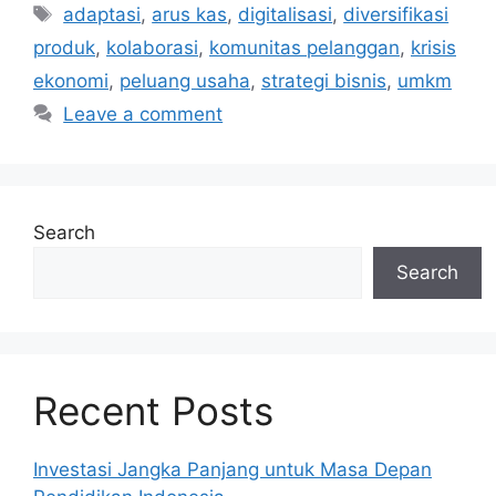
adaptasi
,
arus kas
,
digitalisasi
,
diversifikasi
produk
,
kolaborasi
,
komunitas pelanggan
,
krisis
ekonomi
,
peluang usaha
,
strategi bisnis
,
umkm
Leave a comment
Search
Search
Recent Posts
Investasi Jangka Panjang untuk Masa Depan