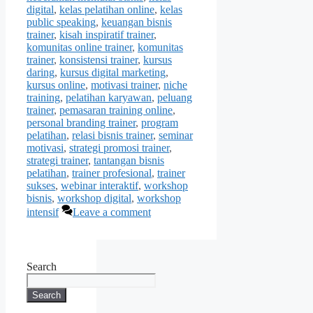
digital
,
kelas pelatihan online
,
kelas
public speaking
,
keuangan bisnis
trainer
,
kisah inspiratif trainer
,
komunitas online trainer
,
komunitas
trainer
,
konsistensi trainer
,
kursus
daring
,
kursus digital marketing
,
kursus online
,
motivasi trainer
,
niche
training
,
pelatihan karyawan
,
peluang
trainer
,
pemasaran training online
,
personal branding trainer
,
program
pelatihan
,
relasi bisnis trainer
,
seminar
motivasi
,
strategi promosi trainer
,
strategi trainer
,
tantangan bisnis
pelatihan
,
trainer profesional
,
trainer
sukses
,
webinar interaktif
,
workshop
bisnis
,
workshop digital
,
workshop
intensif
Leave a comment
Search
Search