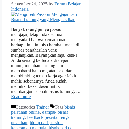
September 24, 2025
by
Forum Belajar
Indonesia
Banyak orang punya passion
mengajar, tetapi tidak semua
menyadari bahwa kemampuan
berbagi ilmu ini bisa berubah menjadi
sumber penghasilan yang
menjanjikan. Bayangkan saja, ketika
Anda senang berbicara di depan
umum, membantu orang lain
memahami hal baru, atau sekadar
membimbing teman kerja agar lebih
mahir, sebenarnya Anda sudah
memiliki bekal dasar untuk
membangun sebuah bisnis training. …
Read more
Categories
Trainer
Tags
bisnis
pelatihan online
,
dampak bisnis
training
,
feedback peserta
,
harga
pelatihan
,
hidup dari passion
,
keberanian memulai bisnis
,
kelas