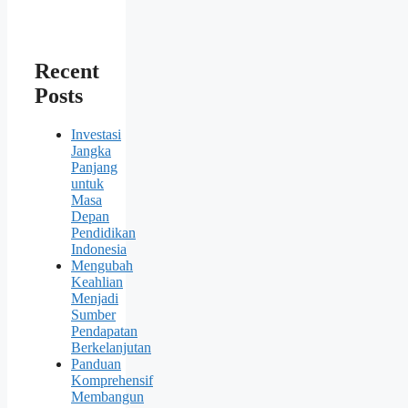
Recent
Posts
Investasi
Jangka
Panjang
untuk
Masa
Depan
Pendidikan
Indonesia
Mengubah
Keahlian
Menjadi
Sumber
Pendapatan
Berkelanjutan
Panduan
Komprehensif
Membangun