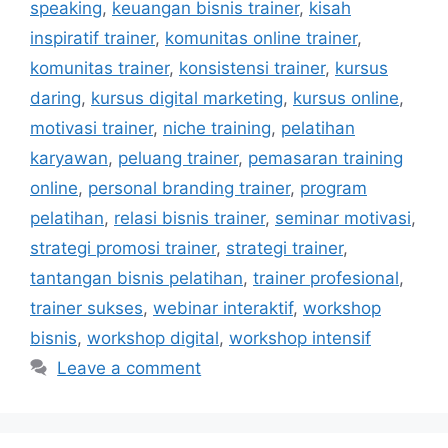
speaking
,
keuangan bisnis trainer
,
kisah
inspiratif trainer
,
komunitas online trainer
,
komunitas trainer
,
konsistensi trainer
,
kursus
daring
,
kursus digital marketing
,
kursus online
,
motivasi trainer
,
niche training
,
pelatihan
karyawan
,
peluang trainer
,
pemasaran training
online
,
personal branding trainer
,
program
pelatihan
,
relasi bisnis trainer
,
seminar motivasi
,
strategi promosi trainer
,
strategi trainer
,
tantangan bisnis pelatihan
,
trainer profesional
,
trainer sukses
,
webinar interaktif
,
workshop
bisnis
,
workshop digital
,
workshop intensif
Leave a comment