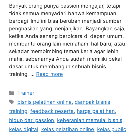
Banyak orang punya passion mengajar, tetapi
tidak semua menyadari bahwa kemampuan
berbagi ilmu ini bisa berubah menjadi sumber
penghasilan yang menjanjikan. Bayangkan saja,
ketika Anda senang berbicara di depan umum,
membantu orang lain memahami hal baru, atau
sekadar membimbing teman kerja agar lebih
mahir, sebenarnya Anda sudah memiliki bekal
dasar untuk membangun sebuah bisnis
training. …
Read more
Trainer
bisnis pelatihan online
,
dampak bisnis
training
,
feedback peserta
,
harga pelatihan
,
hidup dari passion
,
keberanian memulai bisnis
,
kelas digital
,
kelas pelatihan online
,
kelas public