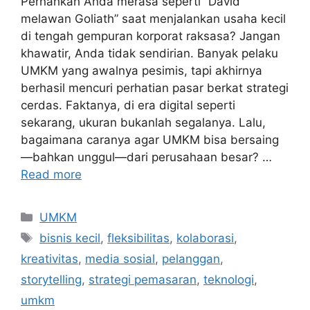
Pernahkah Anda merasa seperti “David
melawan Goliath” saat menjalankan usaha kecil
di tengah gempuran korporat raksasa? Jangan
khawatir, Anda tidak sendirian. Banyak pelaku
UMKM yang awalnya pesimis, tapi akhirnya
berhasil mencuri perhatian pasar berkat strategi
cerdas. Faktanya, di era digital seperti
sekarang, ukuran bukanlah segalanya. Lalu,
bagaimana caranya agar UMKM bisa bersaing
—bahkan unggul—dari perusahaan besar? …
Read more
UMKM
bisnis kecil
,
fleksibilitas
,
kolaborasi
,
kreativitas
,
media sosial
,
pelanggan
,
storytelling
,
strategi pemasaran
,
teknologi
,
umkm