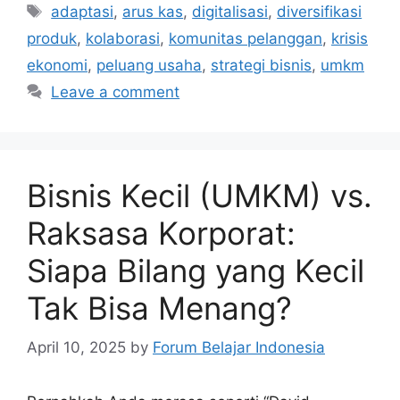
adaptasi
,
arus kas
,
digitalisasi
,
diversifikasi
produk
,
kolaborasi
,
komunitas pelanggan
,
krisis
ekonomi
,
peluang usaha
,
strategi bisnis
,
umkm
Leave a comment
Bisnis Kecil (UMKM) vs.
Raksasa Korporat:
Siapa Bilang yang Kecil
Tak Bisa Menang?
April 10, 2025
by
Forum Belajar Indonesia