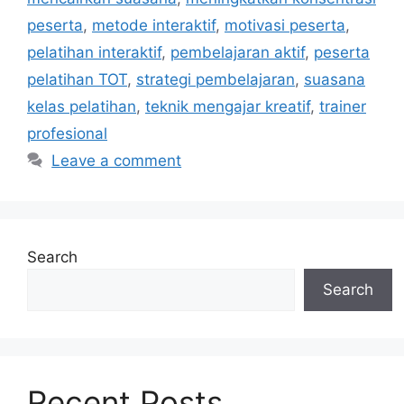
peserta
,
metode interaktif
,
motivasi peserta
,
pelatihan interaktif
,
pembelajaran aktif
,
peserta
pelatihan TOT
,
strategi pembelajaran
,
suasana
kelas pelatihan
,
teknik mengajar kreatif
,
trainer
profesional
Leave a comment
Search
Search
Recent Posts