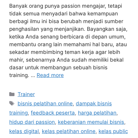
Banyak orang punya passion mengajar, tetapi
tidak semua menyadari bahwa kemampuan
berbagi ilmu ini bisa berubah menjadi sumber
penghasilan yang menjanjikan. Bayangkan saja,
ketika Anda senang berbicara di depan umum,
membantu orang lain memahami hal baru, atau
sekadar membimbing teman kerja agar lebih
mahir, sebenarnya Anda sudah memiliki bekal
dasar untuk membangun sebuah bisnis
training. …
Read more
Trainer
bisnis pelatihan online
,
dampak bisnis
training
,
feedback peserta
,
harga pelatihan
,
hidup dari passion
,
keberanian memulai bisnis
,
kelas digital
,
kelas pelatihan online
,
kelas public