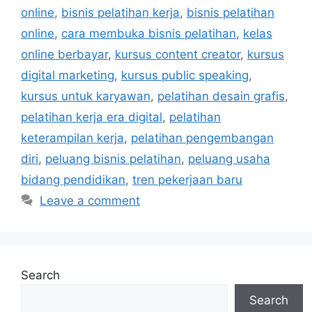
online
,
bisnis pelatihan kerja
,
bisnis pelatihan
online
,
cara membuka bisnis pelatihan
,
kelas
online berbayar
,
kursus content creator
,
kursus
digital marketing
,
kursus public speaking
,
kursus untuk karyawan
,
pelatihan desain grafis
,
pelatihan kerja era digital
,
pelatihan
keterampilan kerja
,
pelatihan pengembangan
diri
,
peluang bisnis pelatihan
,
peluang usaha
bidang pendidikan
,
tren pekerjaan baru
Leave a comment
Search
Search