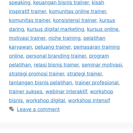
speaking
,
keuangan bisnis trainer
,
kisah
inspiratif trainer
,
komunitas online trainer
,
komunitas trainer
,
konsistensi trainer
,
kursus
daring
,
kursus digital marketing
,
kursus online
,
motivasi trainer
,
niche training
,
pelatihan
karyawan
,
peluang trainer
,
pemasaran training
online
,
personal branding trainer
,
program
pelatihan
,
relasi bisnis trainer
,
seminar motivasi
,
strategi promosi trainer
,
strategi trainer
,
tantangan bisnis pelatihan
,
trainer profesional
,
trainer sukses
,
webinar interaktif
,
workshop
bisnis
,
workshop digital
,
workshop intensif
Leave a comment