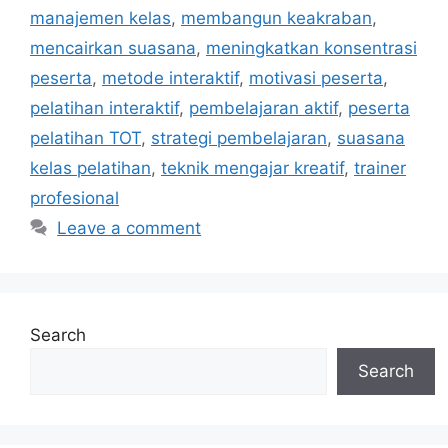
manajemen kelas
,
membangun keakraban
,
mencairkan suasana
,
meningkatkan konsentrasi
peserta
,
metode interaktif
,
motivasi peserta
,
pelatihan interaktif
,
pembelajaran aktif
,
peserta
pelatihan TOT
,
strategi pembelajaran
,
suasana
kelas pelatihan
,
teknik mengajar kreatif
,
trainer
profesional
Leave a comment
Search
Search