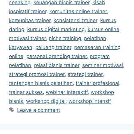
speaking
,
keuangan bisnis trainer
,
kisah
inspiratif trainer
,
komunitas online trainer
,
komunitas trainer
,
konsistensi trainer
,
kursus
daring
,
kursus digital marketing
,
kursus online
,
motivasi trainer
,
niche training
,
pelatihan
karyawan
,
peluang trainer
,
pemasaran training
online
,
personal branding trainer
,
program
pelatihan
,
relasi bisnis trainer
,
seminar motivasi
,
strategi promosi trainer
,
strategi trainer
,
tantangan bisnis pelatihan
,
trainer profesional
,
trainer sukses
,
webinar interaktif
,
workshop
bisnis
,
workshop digital
,
workshop intensif
Leave a comment