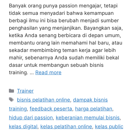
Banyak orang punya passion mengajar, tetapi
tidak semua menyadari bahwa kemampuan
berbagi ilmu ini bisa berubah menjadi sumber
penghasilan yang menjanjikan. Bayangkan saja,
ketika Anda senang berbicara di depan umum,
membantu orang lain memahami hal baru, atau
sekadar membimbing teman kerja agar lebih
mahir, sebenarnya Anda sudah memiliki bekal
dasar untuk membangun sebuah bisnis
training. …
Read more
Trainer
bisnis pelatihan online
,
dampak bisnis
training
,
feedback peserta
,
harga pelatihan
,
hidup dari passion
,
keberanian memulai bisnis
,
kelas digital
,
kelas pelatihan online
,
kelas public