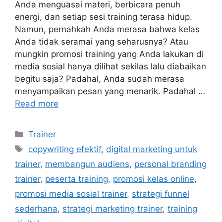
Anda menguasai materi, berbicara penuh
energi, dan setiap sesi training terasa hidup.
Namun, pernahkah Anda merasa bahwa kelas
Anda tidak seramai yang seharusnya? Atau
mungkin promosi training yang Anda lakukan di
media sosial hanya dilihat sekilas lalu diabaikan
begitu saja? Padahal, Anda sudah merasa
menyampaikan pesan yang menarik. Padahal …
Read more
Trainer
copywriting efektif
,
digital marketing untuk
trainer
,
membangun audiens
,
personal branding
trainer
,
peserta training
,
promosi kelas online
,
promosi media sosial trainer
,
strategi funnel
sederhana
,
strategi marketing trainer
,
training