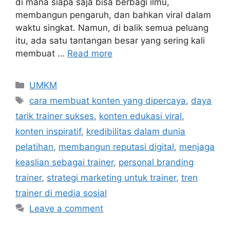
di mana siapa saja bisa berbagi ilmu,
membangun pengaruh, dan bahkan viral dalam
waktu singkat. Namun, di balik semua peluang
itu, ada satu tantangan besar yang sering kali
membuat …
Read more
UMKM
cara membuat konten yang dipercaya
,
daya
tarik trainer sukses
,
konten edukasi viral
,
konten inspiratif
,
kredibilitas dalam dunia
pelatihan
,
membangun reputasi digital
,
menjaga
keaslian sebagai trainer
,
personal branding
trainer
,
strategi marketing untuk trainer
,
tren
trainer di media sosial
Leave a comment