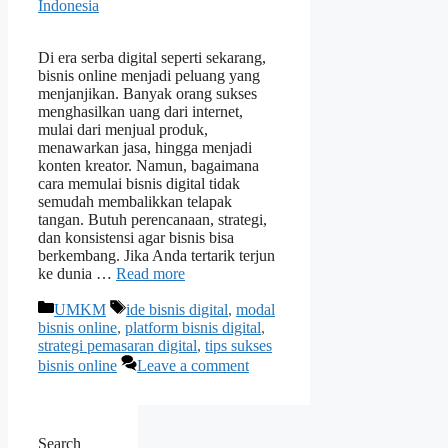
Indonesia
Di era serba digital seperti sekarang,
bisnis online menjadi peluang yang
menjanjikan. Banyak orang sukses
menghasilkan uang dari internet,
mulai dari menjual produk,
menawarkan jasa, hingga menjadi
konten kreator. Namun, bagaimana
cara memulai bisnis digital tidak
semudah membalikkan telapak
tangan. Butuh perencanaan, strategi,
dan konsistensi agar bisnis bisa
berkembang. Jika Anda tertarik terjun
ke dunia …
Read more
Categories
Tags
UMKM
ide bisnis digital
,
modal
bisnis online
,
platform bisnis digital
,
strategi pemasaran digital
,
tips sukses
bisnis online
Leave a comment
Search