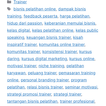
Trainer
bisnis pelatihan online
,
dampak bisnis
training
,
feedback peserta
,
harga pelatihan
,
hidup dari passion
,
keberanian memulai bisnis
,
kelas digital
,
kelas pelatihan online
,
kelas public
speaking
,
keuangan bisnis trainer
,
kisah
inspiratif trainer
,
komunitas online trainer
,
komunitas trainer
,
konsistensi trainer
,
kursus
daring
,
kursus digital marketing
,
kursus online
,
motivasi trainer
,
niche training
,
pelatihan
karyawan
,
peluang trainer
,
pemasaran training
online
,
personal branding trainer
,
program
pelatihan
,
relasi bisnis trainer
,
seminar motivasi
,
strategi promosi trainer
,
strategi trainer
,
tantangan bisnis pelatihan
,
trainer profesional
,