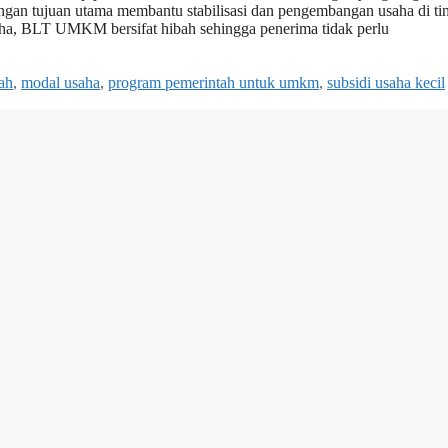
engan tujuan utama membantu stabilisasi dan pengembangan usaha di ti
aha, BLT UMKM bersifat hibah sehingga penerima tidak perlu
ah
,
modal usaha
,
program pemerintah untuk umkm
,
subsidi usaha kecil