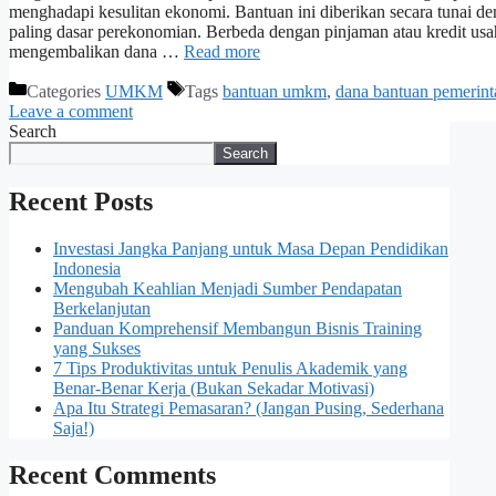
menghadapi kesulitan ekonomi. Bantuan ini diberikan secara tunai d
paling dasar perekonomian. Berbeda dengan pinjaman atau kredit us
mengembalikan dana …
Read more
Categories
UMKM
Tags
bantuan umkm
,
dana bantuan pemerint
Leave a comment
Search
Search
Recent Posts
Investasi Jangka Panjang untuk Masa Depan Pendidikan
Indonesia
Mengubah Keahlian Menjadi Sumber Pendapatan
Berkelanjutan
Panduan Komprehensif Membangun Bisnis Training
yang Sukses
7 Tips Produktivitas untuk Penulis Akademik yang
Benar-Benar Kerja (Bukan Sekadar Motivasi)
Apa Itu Strategi Pemasaran? (Jangan Pusing, Sederhana
Saja!)
Recent Comments