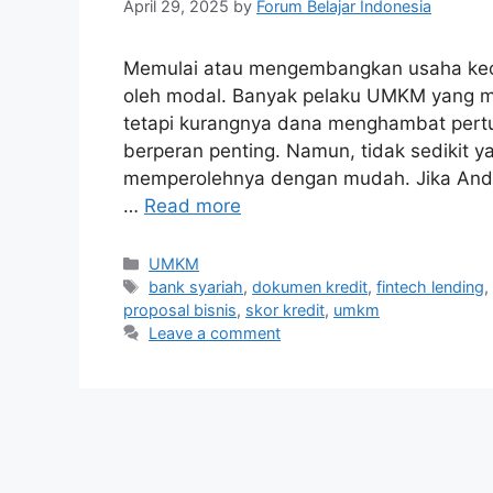
April 29, 2025
by
Forum Belajar Indonesia
Memulai atau mengembangkan usaha keci
oleh modal. Banyak pelaku UMKM yang mem
tetapi kurangnya dana menghambat pertum
berperan penting. Namun, tidak sedikit 
memperolehnya dengan mudah. Jika Anda s
…
Read more
UMKM
bank syariah
,
dokumen kredit
,
fintech lending
proposal bisnis
,
skor kredit
,
umkm
Leave a comment