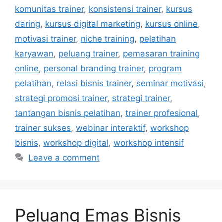
komunitas trainer
,
konsistensi trainer
,
kursus
daring
,
kursus digital marketing
,
kursus online
,
motivasi trainer
,
niche training
,
pelatihan
karyawan
,
peluang trainer
,
pemasaran training
online
,
personal branding trainer
,
program
pelatihan
,
relasi bisnis trainer
,
seminar motivasi
,
strategi promosi trainer
,
strategi trainer
,
tantangan bisnis pelatihan
,
trainer profesional
,
trainer sukses
,
webinar interaktif
,
workshop
bisnis
,
workshop digital
,
workshop intensif
Leave a comment
Peluang Emas Bisnis