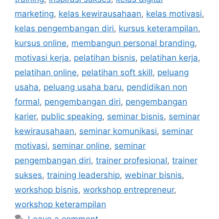
marketing
,
kelas kewirausahaan
,
kelas motivasi
,
kelas pengembangan diri
,
kursus keterampilan
,
kursus online
,
membangun personal branding
,
motivasi kerja
,
pelatihan bisnis
,
pelatihan kerja
,
pelatihan online
,
pelatihan soft skill
,
peluang
usaha
,
peluang usaha baru
,
pendidikan non
formal
,
pengembangan diri
,
pengembangan
karier
,
public speaking
,
seminar bisnis
,
seminar
kewirausahaan
,
seminar komunikasi
,
seminar
motivasi
,
seminar online
,
seminar
pengembangan diri
,
trainer profesional
,
trainer
sukses
,
training leadership
,
webinar bisnis
,
workshop bisnis
,
workshop entrepreneur
,
workshop keterampilan
Leave a comment