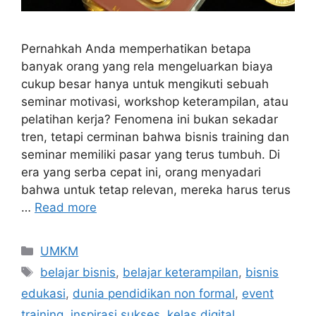
Pernahkah Anda memperhatikan betapa
banyak orang yang rela mengeluarkan biaya
cukup besar hanya untuk mengikuti sebuah
seminar motivasi, workshop keterampilan, atau
pelatihan kerja? Fenomena ini bukan sekadar
tren, tetapi cerminan bahwa bisnis training dan
seminar memiliki pasar yang terus tumbuh. Di
era yang serba cepat ini, orang menyadari
bahwa untuk tetap relevan, mereka harus terus
…
Read more
UMKM
belajar bisnis
,
belajar keterampilan
,
bisnis
edukasi
,
dunia pendidikan non formal
,
event
training
,
inspirasi sukses
,
kelas digital