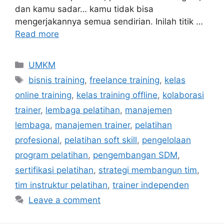
dan kamu sadar… kamu tidak bisa
mengerjakannya semua sendirian. Inilah titik …
Read more
UMKM
bisnis training
,
freelance training
,
kelas
online training
,
kelas training offline
,
kolaborasi
trainer
,
lembaga pelatihan
,
manajemen
lembaga
,
manajemen trainer
,
pelatihan
profesional
,
pelatihan soft skill
,
pengelolaan
program pelatihan
,
pengembangan SDM
,
sertifikasi pelatihan
,
strategi membangun tim
,
tim instruktur pelatihan
,
trainer independen
Leave a comment