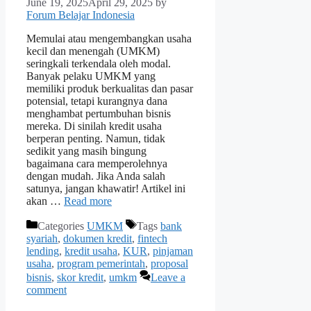
June 19, 2025
April 29, 2025
by
Forum Belajar Indonesia
Memulai atau mengembangkan usaha
kecil dan menengah (UMKM)
seringkali terkendala oleh modal.
Banyak pelaku UMKM yang
memiliki produk berkualitas dan pasar
potensial, tetapi kurangnya dana
menghambat pertumbuhan bisnis
mereka. Di sinilah kredit usaha
berperan penting. Namun, tidak
sedikit yang masih bingung
bagaimana cara memperolehnya
dengan mudah. Jika Anda salah
satunya, jangan khawatir! Artikel ini
akan …
Read more
Categories
UMKM
Tags
bank
syariah
,
dokumen kredit
,
fintech
lending
,
kredit usaha
,
KUR
,
pinjaman
usaha
,
program pemerintah
,
proposal
bisnis
,
skor kredit
,
umkm
Leave a
comment