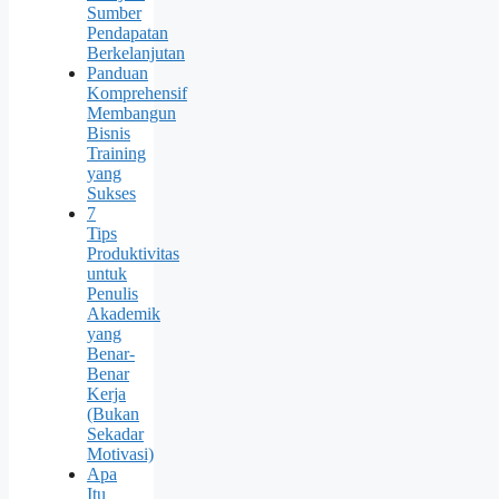
Sumber
Pendapatan
Berkelanjutan
Panduan
Komprehensif
Membangun
Bisnis
Training
yang
Sukses
7
Tips
Produktivitas
untuk
Penulis
Akademik
yang
Benar-
Benar
Kerja
(Bukan
Sekadar
Motivasi)
Apa
Itu