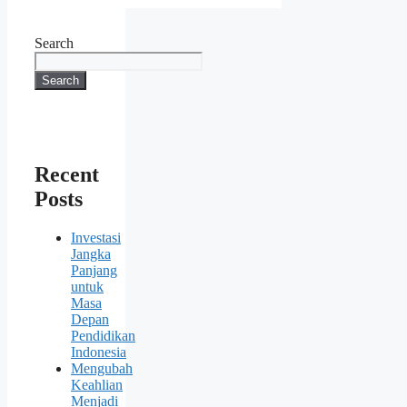
Search
Search
Recent
Posts
Investasi
Jangka
Panjang
untuk
Masa
Depan
Pendidikan
Indonesia
Mengubah
Keahlian
Menjadi