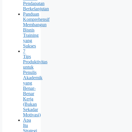
Pendapatan
Berkelanjutan
Panduan
Komprehensif
Membangun
Bisnis
Training
yang
Sukses
7
Tips
Produktivitas
untuk
Penulis
Akademik
yang
Benar-
Benar
Kerja
(Bukan
Sekadar
Motivasi)
Apa
Itu
Strategi