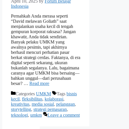
April 10, 2025
by
Forum Belajar
Indonesia
Pernahkah Anda merasa seperti
“David melawan Goliath” saat
menjalankan usaha kecil di tengah
gempuran korporat raksasa? Jangan
khawatir, Anda tidak sendirian.
Banyak pelaku UMKM yang
awalnya pesimis, tapi akhirnya
berhasil mencuri perhatian pasar
berkat strategi cerdas. Faktanya, di era
digital seperti sekarang, ukuran
bukanlah segalanya. Lalu, bagaimana
caranya agar UMKM bisa bersaing—
bahkan unggul—dari perusahaan
besar? …
Read more
Categories
UMKM
Tags
bisnis
kecil
,
fleksibilitas
,
kolaborasi
,
kreativitas
,
media sosial
,
pelanggan
,
storytelling
,
strategi pemasaran
,
teknologi
,
umkm
Leave a comment