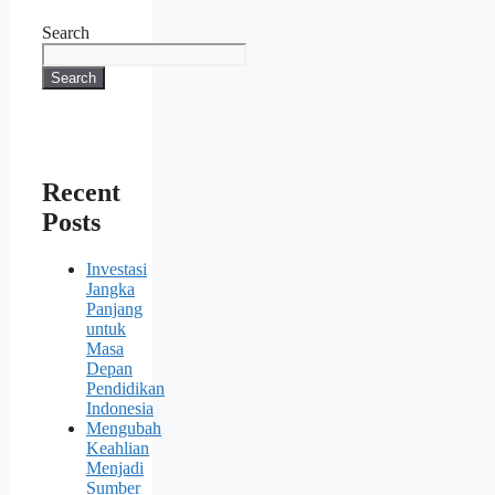
Search
Search
Recent
Posts
Investasi
Jangka
Panjang
untuk
Masa
Depan
Pendidikan
Indonesia
Mengubah
Keahlian
Menjadi
Sumber