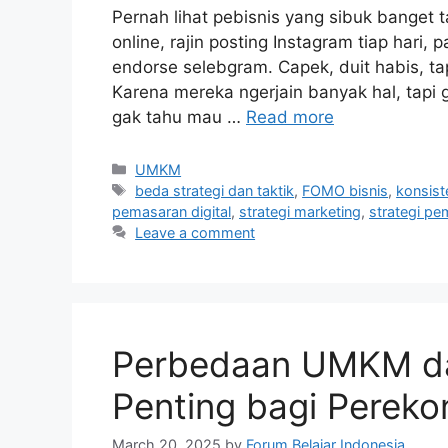
Pernah lihat pebisnis yang sibuk banget
online, rajin posting Instagram tiap hari, 
endorse selebgram. Capek, duit habis, ta
Karena mereka ngerjain banyak hal, tapi
gak tahu mau …
Read more
UMKM
beda strategi dan taktik
,
FOMO bisnis
,
konsist
pemasaran digital
,
strategi marketing
,
strategi p
Leave a comment
Perbedaan UMKM d
Penting bagi Perek
March 20, 2025
by
Forum Belajar Indonesia