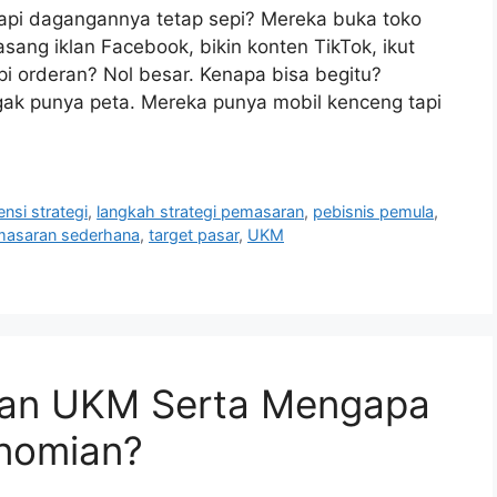
 tapi dagangannya tetap sepi? Mereka buka toko
pasang iklan Facebook, bikin konten TikTok, ikut
pi orderan? Nol besar. Kenapa bisa begitu?
 gak punya peta. Mereka punya mobil kenceng tapi
ensi strategi
,
langkah strategi pemasaran
,
pebisnis pemula
,
emasaran sederhana
,
target pasar
,
UKM
an UKM Serta Mengapa
onomian?