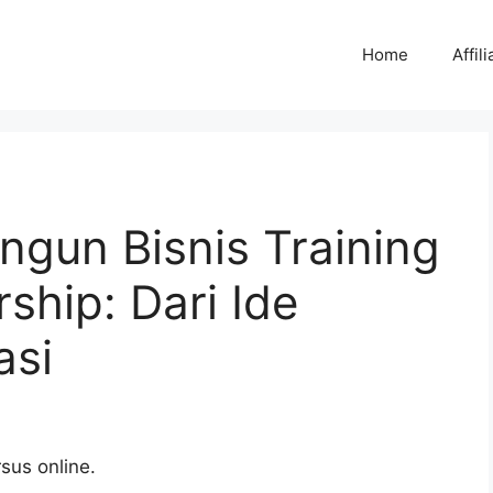
Home
Affili
un Bisnis Training
hip: Dari Ide
asi
sus online.