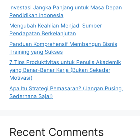
Investasi Jangka Panjang untuk Masa Depan
Pendidikan Indonesia
Mengubah Keahlian Menjadi Sumber
Pendapatan Berkelanjutan
Panduan Komprehensif Membangun Bisnis
Training yang Sukses
7 Tips Produktivitas untuk Penulis Akademik
yang Benar-Benar Kerja (Bukan Sekadar
Motivasi)
Apa Itu Strategi Pemasaran? (Jangan Pusing,
Sederhana Saja!)
Recent Comments