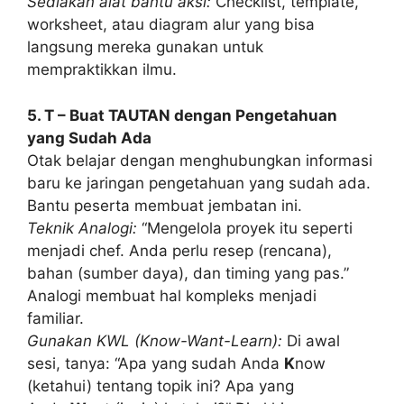
Sediakan alat bantu aksi:
Checklist, template,
worksheet, atau diagram alur yang bisa
langsung mereka gunakan untuk
mempraktikkan ilmu.
5. T – Buat TAUTAN dengan Pengetahuan
yang Sudah Ada
Otak belajar dengan menghubungkan informasi
baru ke jaringan pengetahuan yang sudah ada.
Bantu peserta membuat jembatan ini.
Teknik Analogi:
“Mengelola proyek itu seperti
menjadi chef. Anda perlu resep (rencana),
bahan (sumber daya), dan timing yang pas.”
Analogi membuat hal kompleks menjadi
familiar.
Gunakan KWL (Know-Want-Learn):
Di awal
sesi, tanya: “Apa yang sudah Anda
K
now
(ketahui) tentang topik ini? Apa yang