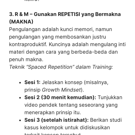
3. R & M – Gunakan REPETISI yang Bermakna
(MAKNA)
Pengulangan adalah kunci memori, namun
pengulangan yang membosankan justru
kontraproduktif. Kuncinya adalah mengulang inti
materi dengan cara yang berbeda-beda dan
penuh makna.
Teknik “Spaced Repetition” dalam Training:
Sesi 1:
Jelaskan konsep (misalnya,
prinsip
Growth Mindset
).
Sesi 2 (30 menit kemudian):
Tunjukkan
video pendek tentang seseorang yang
menerapkan prinsip itu.
Sesi 3 (setelah istirahat):
Berikan studi
kasus kelompok untuk didiskusikan
terkait konsep tersebut.