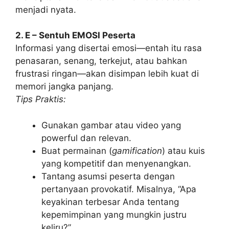
menjadi nyata.
2. E – Sentuh EMOSI Peserta
Informasi yang disertai emosi—entah itu rasa
penasaran, senang, terkejut, atau bahkan
frustrasi ringan—akan disimpan lebih kuat di
memori jangka panjang.
Tips Praktis:
Gunakan gambar atau video yang
powerful dan relevan.
Buat permainan (
gamification
) atau kuis
yang kompetitif dan menyenangkan.
Tantang asumsi peserta dengan
pertanyaan provokatif. Misalnya, “Apa
keyakinan terbesar Anda tentang
kepemimpinan yang mungkin justru
keliru?”