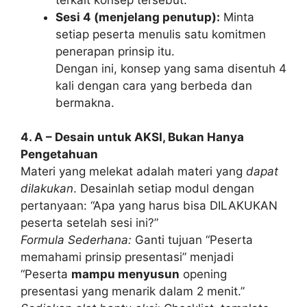
Sesi 4 (menjelang penutup):
Minta
setiap peserta menulis satu komitmen
penerapan prinsip itu.
Dengan ini, konsep yang sama disentuh 4
kali dengan cara yang berbeda dan
bermakna.
4. A – Desain untuk AKSI, Bukan Hanya
Pengetahuan
Materi yang melekat adalah materi yang
dapat
dilakukan
. Desainlah setiap modul dengan
pertanyaan: “Apa yang harus bisa DILAKUKAN
peserta setelah sesi ini?”
Formula Sederhana:
Ganti tujuan “Peserta
memahami prinsip presentasi” menjadi
“Peserta
mampu menyusun
opening
presentasi yang menarik dalam 2 menit.”