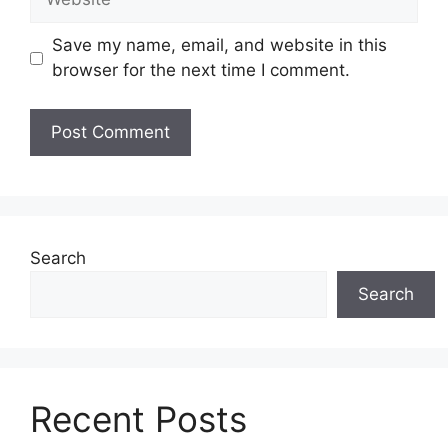
Save my name, email, and website in this
browser for the next time I comment.
Search
Search
Recent Posts