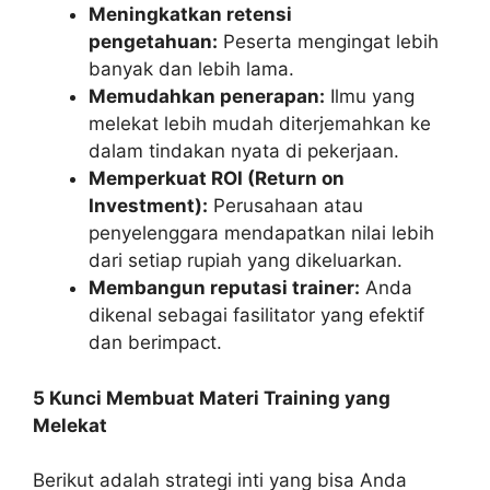
Meningkatkan retensi
pengetahuan:
Peserta mengingat lebih
banyak dan lebih lama.
Memudahkan penerapan:
Ilmu yang
melekat lebih mudah diterjemahkan ke
dalam tindakan nyata di pekerjaan.
Memperkuat ROI (Return on
Investment):
Perusahaan atau
penyelenggara mendapatkan nilai lebih
dari setiap rupiah yang dikeluarkan.
Membangun reputasi trainer:
Anda
dikenal sebagai fasilitator yang efektif
dan berimpact.
5 Kunci Membuat Materi Training yang
Melekat
Berikut adalah strategi inti yang bisa Anda