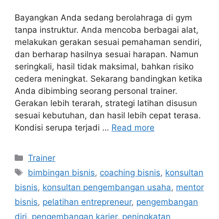
Bayangkan Anda sedang berolahraga di gym
tanpa instruktur. Anda mencoba berbagai alat,
melakukan gerakan sesuai pemahaman sendiri,
dan berharap hasilnya sesuai harapan. Namun
seringkali, hasil tidak maksimal, bahkan risiko
cedera meningkat. Sekarang bandingkan ketika
Anda dibimbing seorang personal trainer.
Gerakan lebih terarah, strategi latihan disusun
sesuai kebutuhan, dan hasil lebih cepat terasa.
Kondisi serupa terjadi …
Read more
Trainer
bimbingan bisnis
,
coaching bisnis
,
konsultan
bisnis
,
konsultan pengembangan usaha
,
mentor
bisnis
,
pelatihan entrepreneur
,
pengembangan
diri
,
pengembangan karier
,
peningkatan