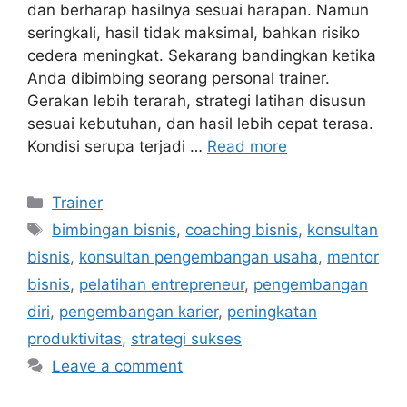
dan berharap hasilnya sesuai harapan. Namun
seringkali, hasil tidak maksimal, bahkan risiko
cedera meningkat. Sekarang bandingkan ketika
Anda dibimbing seorang personal trainer.
Gerakan lebih terarah, strategi latihan disusun
sesuai kebutuhan, dan hasil lebih cepat terasa.
Kondisi serupa terjadi …
Read more
Trainer
bimbingan bisnis
,
coaching bisnis
,
konsultan
bisnis
,
konsultan pengembangan usaha
,
mentor
bisnis
,
pelatihan entrepreneur
,
pengembangan
diri
,
pengembangan karier
,
peningkatan
produktivitas
,
strategi sukses
Leave a comment